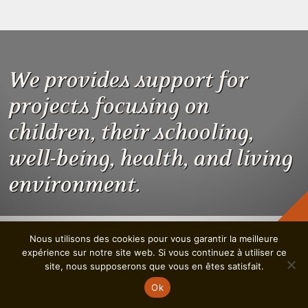
We provides support for
projects focusing on
children, their schooling,
well-being, health, and living
environment.
Délai de remise des dossiers
Deadline for submission
Nous utilisons des cookies pour vous garantir la meilleure
15.10.2026
15.10.2026
expérience sur notre site web. Si vous continuez à utiliser ce
site, nous supposerons que vous en êtes satisfait.
Ok