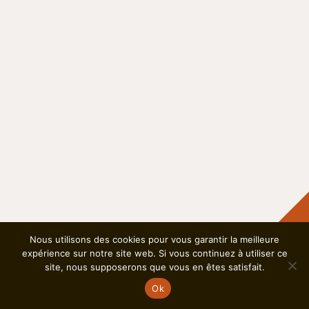
Délai de remise des dossiers
Deadline for submission
Nous utilisons des cookies pour vous garantir la meilleure
15.10.2026
15.10.2026
expérience sur notre site web. Si vous continuez à utiliser ce
site, nous supposerons que vous en êtes satisfait.
©
2026 | Fondation Gertrude Hirzel
-
Crédits photographiques
A WordPress integration
|
devsector.ch
Ok