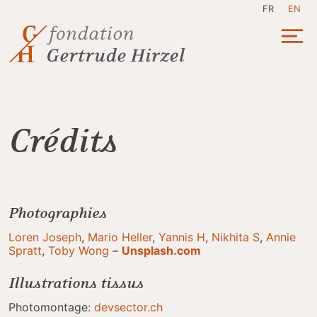
Skip
FR
EN
to
content
To
na
Crédits
Photographies
Loren Joseph
,
Mario Heller
,
Yannis H
,
Nikhita S
,
Annie
Spratt
,
Toby Wong
–
Unsplash.com
Illustrations tissus
Photomontage:
devsector.ch